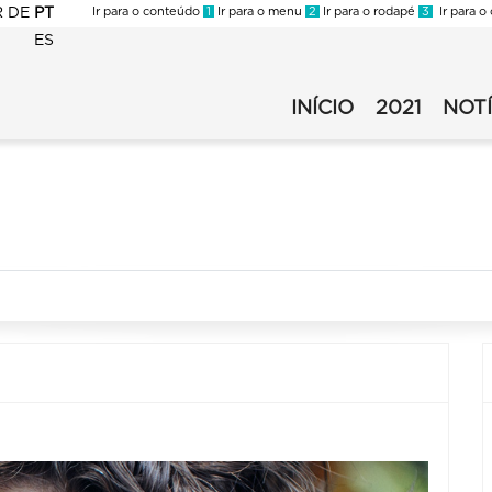
R
DE
PT
Ir para o conteúdo
1
Ir para o menu
2
Ir para o rodapé
3
Ir para o
ES
FMC
-
INÍCIO
2021
NOTÍ
FMC
Virada
-
2021
Virada
-
2021
Secundário
-
v1