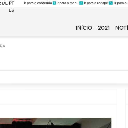
R
DE
PT
Ir para o conteúdo
1
Ir para o menu
2
Ir para o rodapé
3
Ir para o
ES
FMC
-
INÍCIO
2021
NOTÍ
FMC
Virada
-
2021
Virada
-
RRA
2021
Secundário
-
v1