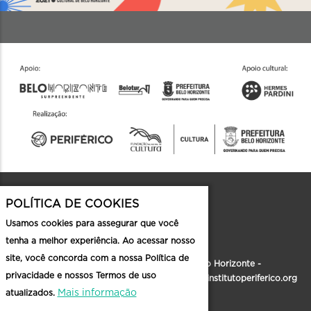
POLÍTICA DE COOKIES
Contato
Usamos cookies para assegurar que você
tenha a melhor experiência. Ao acessar nosso
site, você concorda com a nossa Política de
Rua Formosa, 186, Santa Tereza - Belo Horizonte -
privacidade e nossos Termos de uso
MG |
faleconosco@institutoperiferico.org
|
institutoperiferico.org
Mais informação
atualizados.