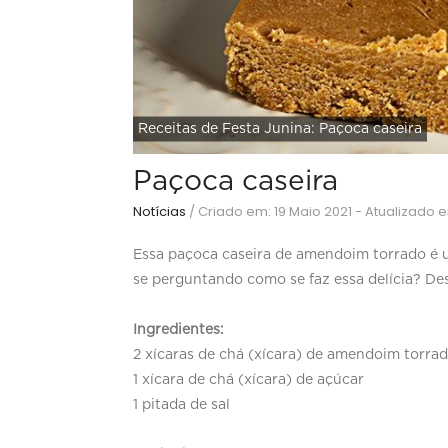
Receitas de Festa Junina: Paçoca caseira
Paçoca caseira
Notícias
/
Criado em: 19 Maio 2021 - Atualizado e
Essa paçoca caseira de amendoim torrado é u
se perguntando como se faz essa delícia? D
Ingredientes:
2 xícaras de chá (xícara) de amendoim torra
1 xícara de chá (xícara) de açúcar
1 pitada de sal