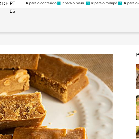
R
DE
PT
Ir para o conteúdo
1
Ir para o menu
2
Ir para o rodapé
3
Ir para o
ES