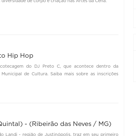
 diversidade de corpo e criação nas Artes da Cena.
ito Hip Hop
scotecagem do DJ Preto C, que acontece dentro da
Municipal de Cultura. Saiba mais sobre as inscrições
uintal) - (Ribeirão das Neves / MG)
o Landi - região de Justinópolis, traz em seu primeiro