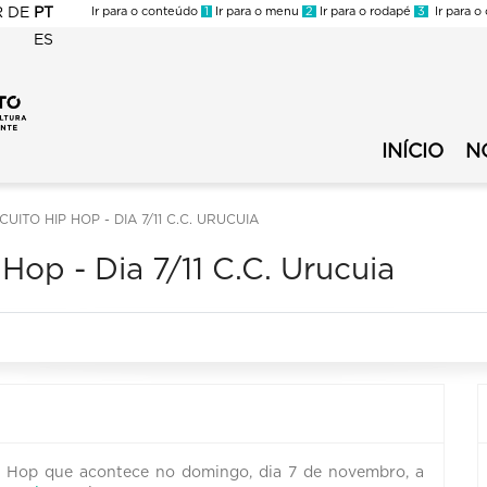
R
DE
PT
Ir para o conteúdo
1
Ir para o menu
2
Ir para o rodapé
3
Ir para o
ES
FMC
-
FMC
Circuito
-
Municipal
INÍCIO
N
Circuito
de
Municipal
Cultura
de
TO HIP HOP - DIA 7/11 C.C. URUCUIA
-
Cultura
Menu
Hop - Dia 7/11 C.C. Urucuia
Secundário
ip Hop que acontece no domingo, dia 7 de novembro, a