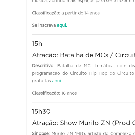
música; abrindo mais espaços para ser e fazer em
Classificação:
a partir de 14 anos
Se inscreva
aqui.
15h
Atração: Batalha de MCs / Circu
Descritivo:
Batalha de MCs temática, com di
programação do Circuito Hip Hop do Circuito 
gratuitas
aqui.
Classificação:
16 anos
15h30
Atração: Show Murilo ZN (Prod Q
Sinopse:
Murilo ZN (MG), artista do Complexo d