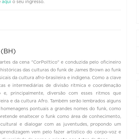
e
aqui
o seu ingresso.
 (BH)
rtes da cena "CorPol!tico" e conduzida pelo oficineiro
 históricas das culturas do funk de James Brown ao funk
cais da cultura afro-brasileira e indígena. Como a clave
as e intermediárias de divisão rítmica e coordenação
o e, principalmente, diversão com esses ritmos que
leira e da cultura Afro. Também serão lembrados alguns
m homenagens pontuais a grandes nomes do funk, como
pretende enaltecer o funk como área de conhecimento,
cultural e dialogar com as juventudes, propondo um
aprendizagem vem pelo fazer artístico do corpo-voz e