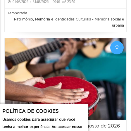
01/08/2026 a 31/08/2026 - 00:01 até 23:59
Temporada
Patrimônio, Memória e Identidades Culturais - Memória social e
urbana
POLÍTICA DE COOKIES
Usamos cookies para assegurar que você
Rede de Identidades Culturais - Agosto de 2026
tenha a melhor experiência. Ao acessar nosso