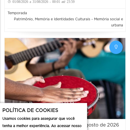
01/08/2026 a 31/08/2026 - 00:01 até 23:59
Temporada
Patrimônio, Memória e Identidades Culturais - Memória social e
urbana
POLÍTICA DE COOKIES
Usamos cookies para assegurar que você
Rede de Identidades Culturais - Agosto de 2026
tenha a melhor experiência. Ao acessar nosso