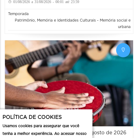
01/08/2026 a 31/08/2026 - 00:01 até 23:59
Temporada
Patrimônio, Memória e Identidades Culturais - Memória social e
urbana
POLÍTICA DE COOKIES
Usamos cookies para assegurar que você
Rede de Identidades Culturais - Agosto de 2026
tenha a melhor experiência. Ao acessar nosso