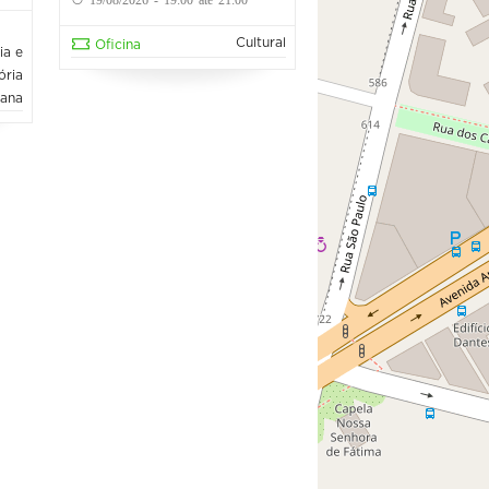
Cultural
Oficina
ia e
ória
bana