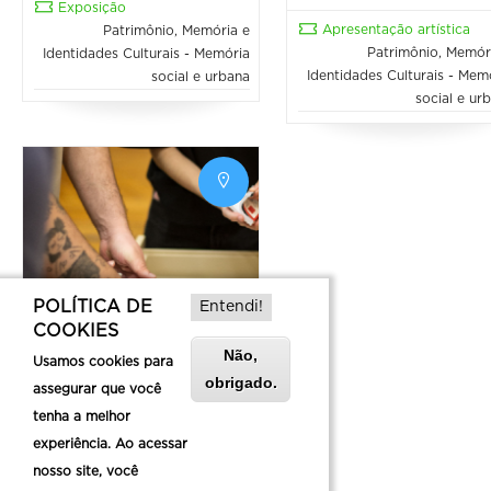
Exposição
Apresentação artística
Patrimônio, Memória e
Patrimônio, Memór
Identidades Culturais - Memória
Identidades Culturais - Mem
social e urbana
social e ur
POLÍTICA DE
Entendi!
Oficina de Flipbook:
COOKIES
Livro Animado
Não,
Usamos cookies para
29/08/2026 - 10:00 até 12:00
obrigado.
assegurar que você
tenha a melhor
Cultural
Oficina
experiência. Ao acessar
nosso site, você