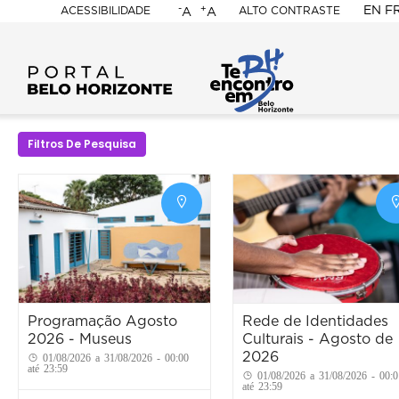
-
+
EN
F
ACESSIBILIDADE
ALTO CONTRASTE
A
A
PORTAL
BELO
HORIZONTE
Filtros De Pesquisa
Programação Agosto
Rede de Identidades
2026 - Museus
Culturais - Agosto de
2026
01/08/2026 a 31/08/2026 - 00:00
até 23:59
01/08/2026 a 31/08/2026 - 00:0
até 23:59