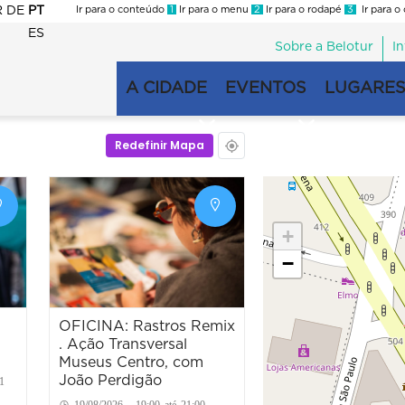
R
DE
PT
Ir para o conteúdo
1
Ir para o menu
2
Ir para o rodapé
3
Ir para o
ES
Sobre a Belotur
I
Menu
second
A CIDADE
EVENTOS
LUGARES
Navegação
principal
Redefinir Mapa
+
−
OFICINA: Rastros Remix
. Ação Transversal
Museus Centro, com
João Perdigão
1
19/08/2026 - 19:00 até 21:00