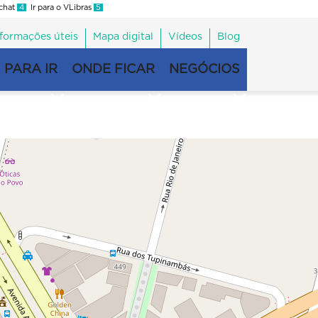
 chat
4
Ir para o VLibras
5
nformações úteis
Mapa digital
Vídeos
Blog
 PARA IR
ONDE FICAR
NEGÓCIOS