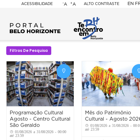
-
+
EN
F
ACESSIBILIDADE
ALTO CONTRASTE
A
A
PORTAL
BELO
HORIZONTE
Filtros De Pesquisa
Programação Cultural
Mês do Patrimônio
Agosto - Centro Cultural
Cultural - Agosto 202
São Geraldo
01/08/2026 a 31/08/2026 - 00:0
até 23:59
01/08/2026 a 31/08/2026 - 00:00
até 23:59