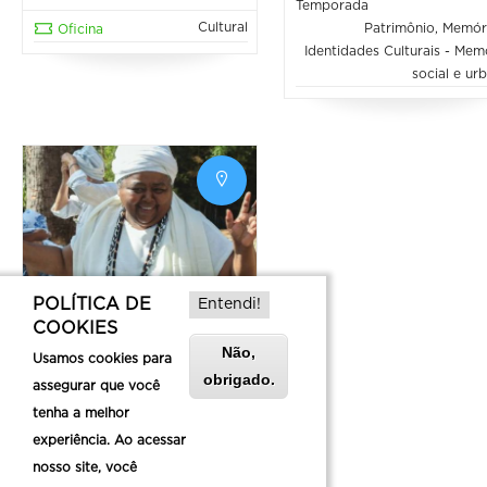
Temporada
Cultural
Patrimônio, Memór
Oficina
Identidades Culturais - Mem
social e ur
POLÍTICA DE
Entendi!
Oficina "Prosa de
COOKIES
Saberes Tradicionais"
Não,
Usamos cookies para
08/08/2026 - 15:00 até 17:00
obrigado.
assegurar que você
tenha a melhor
Cultura popular
Oficina
experiência. Ao acessar
nosso site, você