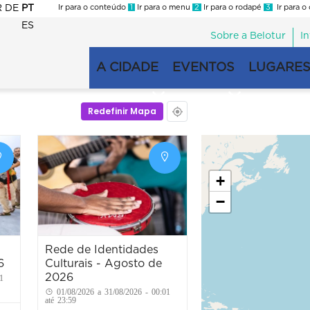
R
DE
PT
Ir para o conteúdo
1
Ir para o menu
2
Ir para o rodapé
3
Ir para o
ES
Sobre a Belotur
I
Menu
second
A CIDADE
EVENTOS
LUGARES
Navegação
principal
Redefinir Mapa
+
−
Rede de Identidades
6
Culturais - Agosto de
2026
1
01/08/2026 a 31/08/2026 - 00:01
até 23:59