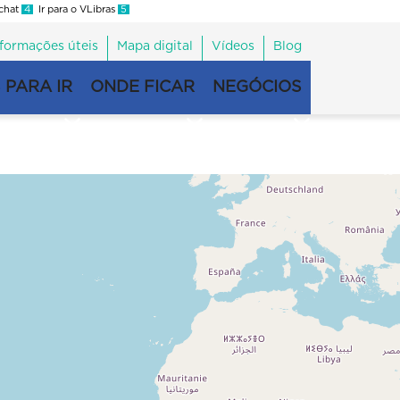
 chat
4
Ir para o VLibras
5
nformações úteis
Mapa digital
Vídeos
Blog
 PARA IR
ONDE FICAR
NEGÓCIOS