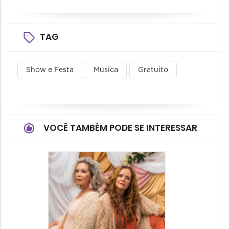
TAG
Show e Festa
Música
Gratuito
VOCÊ TAMBÉM PODE SE INTERESSAR
Encon
Cultura
15/08/20
15/08/2026
14:00 às