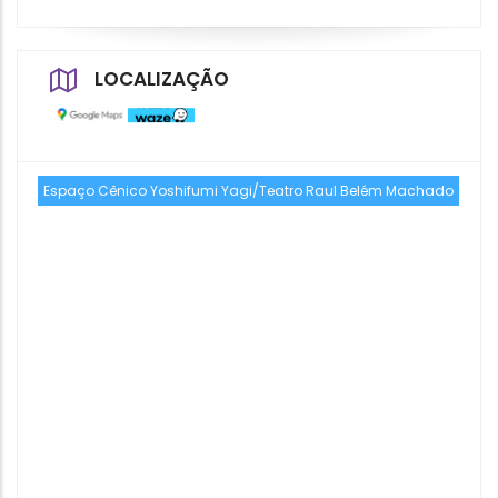
LOCALIZAÇÃO
Espaço Cênico Yoshifumi Yagi/Teatro Raul Belém Machado