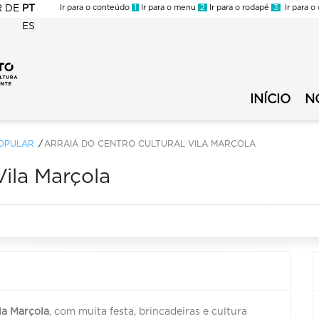
R
DE
PT
Ir para o conteúdo
1
Ir para o menu
2
Ir para o rodapé
3
Ir para o
ES
FMC
-
FMC
Circuito
-
Municipal
INÍCIO
N
Circuito
de
Municipal
Cultura
de
OPULAR
ARRAIÁ DO CENTRO CULTURAL VILA MARÇOLA
-
Cultura
Menu
Vila Marçola
Secundário
la Marçola
, com muita festa, brincadeiras e cultura