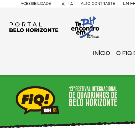
-
+
EN
F
ACESSIBILIDADE
ALTO CONTRASTE
A
A
PORTAL
BELO
HORIZONTE
FIQ
-
INÍCIO
O FIQ 
FIQ
2024
-
-
2024
Secundario
-
MENU