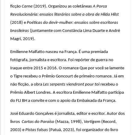
ficção 
Carne
 (2019). Organizou as coletâneas 
A Porca 
Revolucionária: ensaios literários sobre a obra de Hilda Hilst
(2018) e 
Poéticas do devir-mulher: ensaios sobre escritoras 
brasileiras
 (juntamente com Constância Lima Duarte e André 
Magri, 2019). 
Emilienne Malfatto nasceu na França. É uma premiada 
fotógrafa, jornalista e escritora. Foi repórter de guerra no 
Iraque entre 2015 e 2016. O romance Que por você se lamente 
o Tigre recebeu o Prêmio Goncourt de primeiro romance. Já em 
não ficção, a obra 
Les serpents viendront pour toi
 recebeu o 
Prêmio Albert Londres. A escritora Emilienne Malfatto participa 
do FLI BH a convite e com o apoio da Embaixada da França.
José Eduardo Gonçalves é jornalista, editor e escritor. Autor dos 
livros  
Cartas do Paraíso
 (Mazza, 1998), 
Vertigem
 (Record, 
2003) e 
Pistas falsas
 (Patuá, 2023), foi organizador do livro 