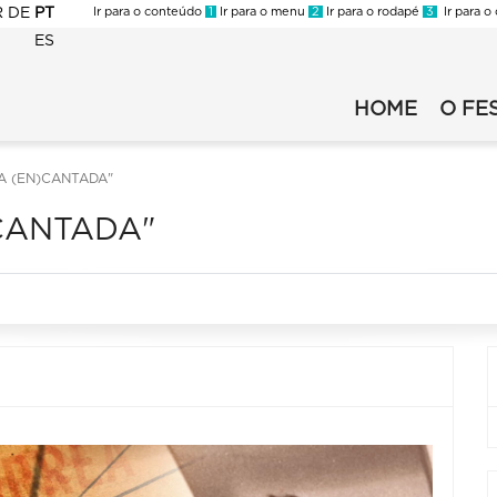
R
DE
PT
Ir para o conteúdo
1
Ir para o menu
2
Ir para o rodapé
3
Ir para o
ES
FLI
-
HOME
O FE
Fli
2023
2025
-
principal
Secundario
RA (EN)CANTADA"
)CANTADA"