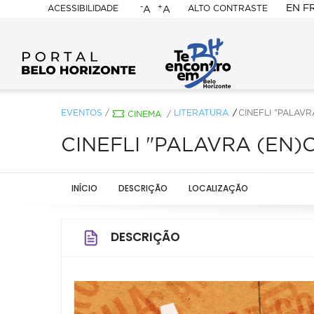
-
+
EN
F
ACESSIBILIDADE
ALTO CONTRASTE
A
A
PORTAL
BELO
HORIZONTE
EVENTOS
/
LITERATURA
CINEFLI "PALAV
CINEMA
/
CINEFLI "PALAVRA (EN
INÍCIO
DESCRIÇÃO
LOCALIZAÇÃO
DESCRIÇÃO