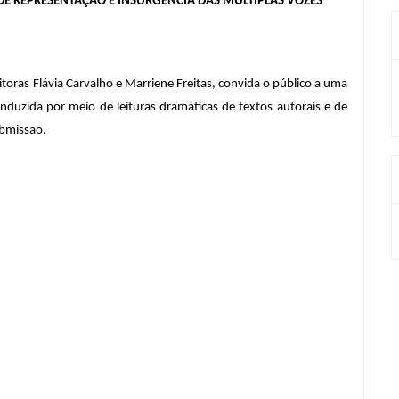
A DE REPRESENTAÇÃO E INSURGÊNCIA DAS MÚLTIPLAS VOZES
itoras Flávia Carvalho e Marriene Freitas, convida o público a uma 
onduzida por meio de leituras dramáticas de textos autorais e de 
ubmissão.