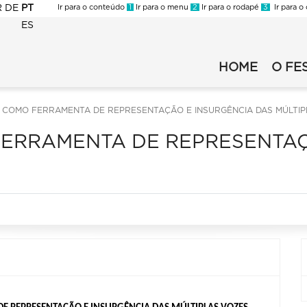
R
DE
PT
Ir para o conteúdo
1
Ir para o menu
2
Ir para o rodapé
3
Ir para o
ES
FLI
-
HOME
O FE
Fli
2023
2025
-
principal
Secundario
SI COMO FERRAMENTA DE REPRESENTAÇÃO E INSURGÊNCIA DAS MÚLTI
 FERRAMENTA DE REPRESENTA