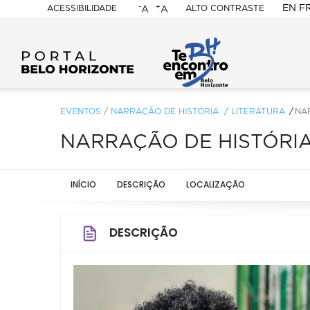
-
+
EN
F
ACESSIBILIDADE
ALTO CONTRASTE
A
A
PORTAL
BELO
HORIZONTE
EVENTOS
/
NARRAÇÃO DE HISTÓRIA
/
LITERATURA
NA
NARRAÇÃO DE HISTÓRIAS
INÍCIO
DESCRIÇÃO
LOCALIZAÇÃO
DESCRIÇÃO