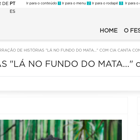
R
DE
PT
Ir para o conteúdo
1
Ir para o menu
2
Ir para o rodapé
3
Ir para o
ES
FLI
-
HOME
O FE
Fli
2023
2025
-
principal
Secundario
RRAÇÃO DE HISTÓRIAS "LÁ NO FUNDO DO MATA..." COM CIA CANTA CO
 "LÁ NO FUNDO DO MATA..." co