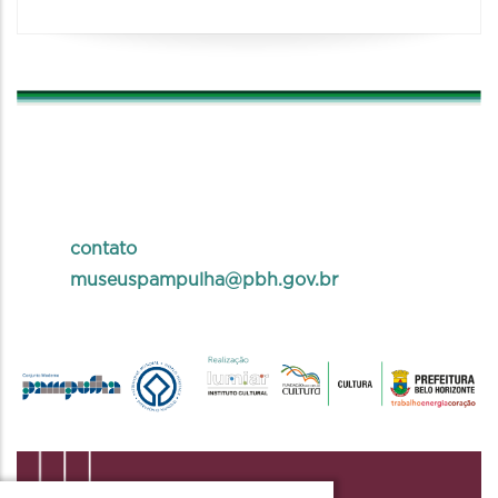
contato
museuspampulha@pbh.gov.br