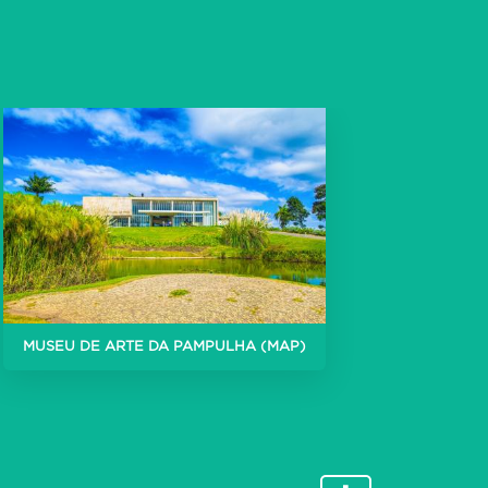
Visita em libras à Casa do Baile -
Centro de Referência de A
Bordando Memórias | Museu
Casa Kubitschek
MUSEU DE ARTE DA PAMPULHA (MAP)
Casa Adentro - Painel Niemeyer -
Casa do Baile