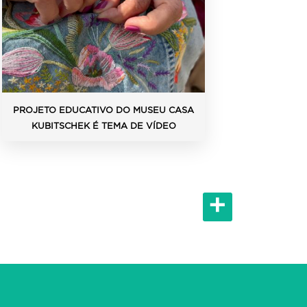
Visita em libras ao Museu de
Arte da Pampulha | Pampulha Ter
PROJETO EDUCATIVO DO MUSEU CASA
RECUR
KUBITSCHEK É TEMA DE VÍDEO
PAM
+
Visita em libras ao Museu Casa
Kubitschek | Pampulha Territó