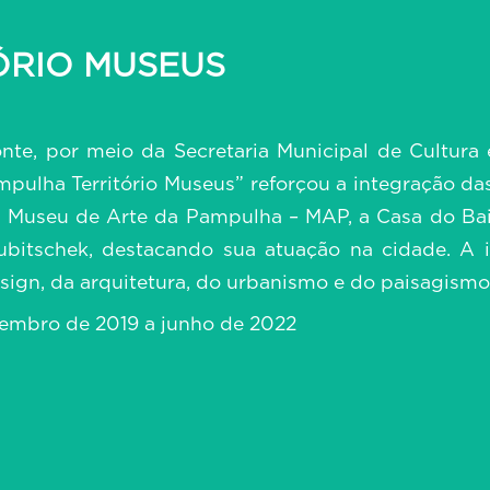
ÓRIO MUSEUS
onte, por meio da Secretaria Municipal de Cultur
ampulha Território Museus” reforçou a integração d
o Museu de Arte da Pampulha – MAP, a Casa do Bail
itschek, destacando sua atuação na cidade. A ini
esign, da arquitetura, do urbanismo e do paisagismo
ezembro de 2019 a junho de 2022