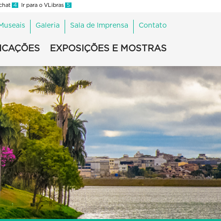
 chat
4
Ir para o VLibras
5
Museais
Galeria
Sala de Imprensa
Contato
ICAÇÕES
EXPOSIÇÕES E MOSTRAS