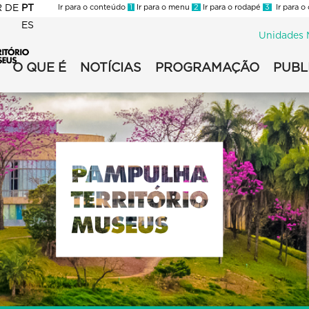
R
DE
PT
Ir para o conteúdo
1
Ir para o menu
2
Ir para o rodapé
3
Ir para o
ES
Unidades 
O QUE É
NOTÍCIAS
PROGRAMAÇÃO
PUBL
ha
ha
ário
l