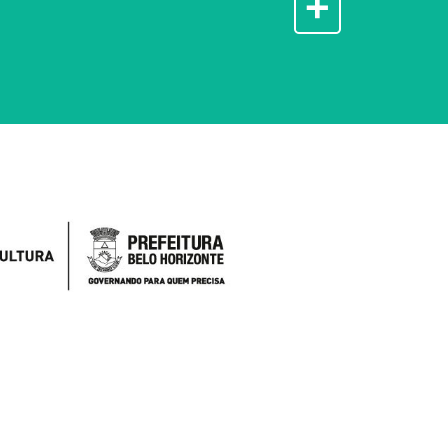
+
Exposição Gráficografia | Museu
Histórico Abílio Barreto
Exposição | Marcel Gautherot