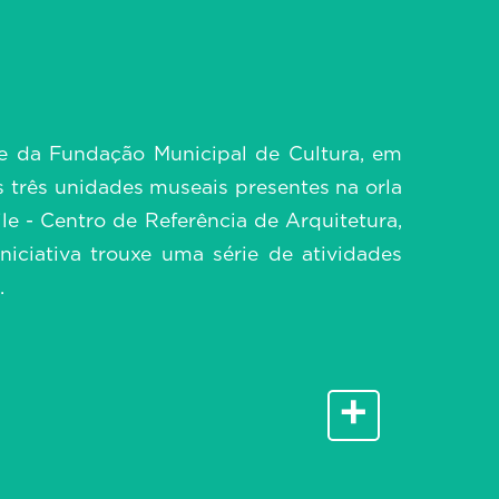
Exposição Gráficografia | Museu
a e da Fundação Municipal de Cultura, em
Histórico Abílio Barreto
as três unidades museais presentes na orla
e - Centro de Referência de Arquitetura,
ciativa trouxe uma série de atividades
.
Exposição | Marcel Gautherot
+