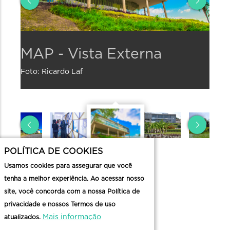
MAP
M
MAP - Vista Externa
MA
-
-
Foto: Ricardo Laf
Foto:
Vista
Fa
Externa
Foto:
Nathá
Foto:
Turch
Ricardo
Laf
POLÍTICA DE COOKIES
Usamos cookies para assegurar que você
tenha a melhor experiência. Ao acessar nosso
Contato
site, você concorda com a nossa Política de
privacidade e nossos Termos de uso
Mais informação
atualizados.