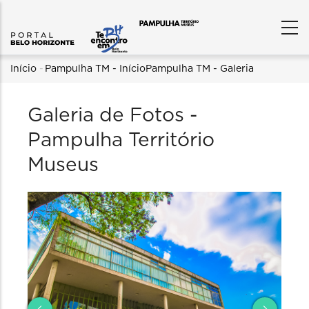
Trilha
Início
-
Pampulha TM - Início
Pampulha TM - Galeria
de
Galeria de Fotos -
navegação
Pampulha Território
Museus