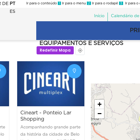
R
DE
PT
Ir para o conteúdo
1
Ir para o menu
2
Ir para o rodapé
3
Ir para o
ES
Início
Calendário de
Menu
second
PRI
Navegação
Trade
principal
EQUIPAMENTOS E SERVIÇOS
Trade
Redefinir Mapa
+
−
Cineart - Ponteio Lar
Shopping
rte
Acompanhando grande parte
elo
da história da cidade de Belo