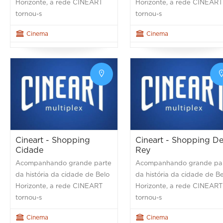
Horizonte, a rede CINEART
Horizonte, a rede CINEART
tornou-s
tornou-s
Cinema
Cinema
Cineart - Shopping
Cineart - Shopping De
Cidade
Rey
Acompanhando grande parte
Acompanhando grande pa
da história da cidade de Belo
da história da cidade de B
Horizonte, a rede CINEART
Horizonte, a rede CINEART
tornou-s
tornou-s
Cinema
Cinema