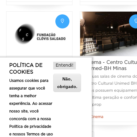
Cine Humberto Mauro -
Cinema - Centro Cultu
POLÍTICA DE
Entendi!
Palácio das Artes
Unimed-BH Minas
COOKIES
Orgulhoso por manter a
As duas salas de cinema d
Não,
Usamos cookies para
tradição do cineclubismo, o
Centro Cultural Unimed BH
obrigado.
assegurar que você
Cine Humberto Mauro tem
Minas possuem equipamen
tenha a melhor
reconhecimento
de última geração e confor
experiência. Ao acessar
que prop
Cinema
nosso site, você
Cinema
concorda com a nossa
Política de privacidade
e nossos Termos de uso
Paginação
Página
1
Filtrar
2
Próxima
Próximo ›
Última
Último »