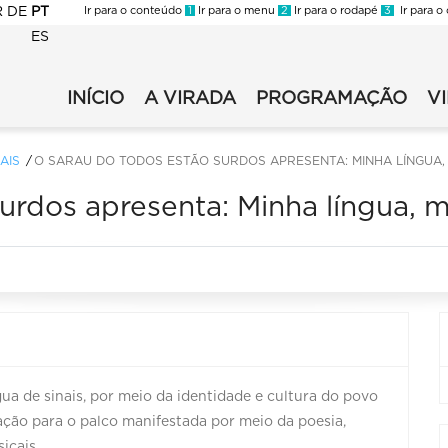
R
DE
PT
Ir para o conteúdo
1
Ir para o menu
2
Ir para o rodapé
3
Ir para o
ES
FMC
-
INÍCIO
A VIRADA
PROGRAMAÇÃO
V
FMC
Virada
-
2023
Virada
-
AIS
O SARAU DO TODOS ESTÃO SURDOS APRESENTA: MINHA LÍNGUA,
2023
Secundaria
rdos apresenta: Minha língua, m
-
Principal
ua de sinais, por meio da identidade e cultura do povo
ação para o palco manifestada por meio da poesia,
icais.