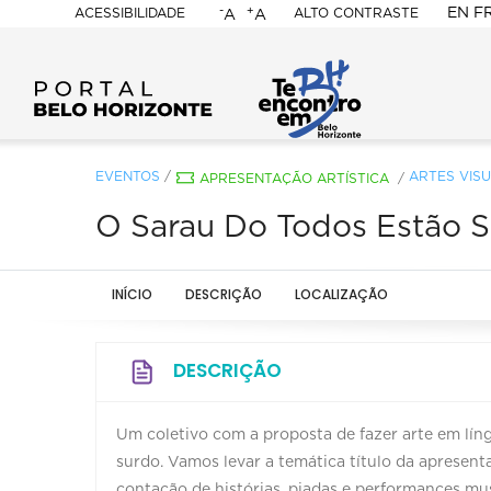
-
+
EN
F
ACESSIBILIDADE
ALTO CONTRASTE
A
A
PORTAL
BELO
HORIZONTE
EVENTOS
/
ARTES VISU
APRESENTAÇÃO ARTÍSTICA
/
O Sarau Do Todos Estão Su
INÍCIO
DESCRIÇÃO
LOCALIZAÇÃO
DESCRIÇÃO
Um coletivo com a proposta de fazer arte em líng
surdo. Vamos levar a temática título da apresent
contação de histórias, piadas e performances mus