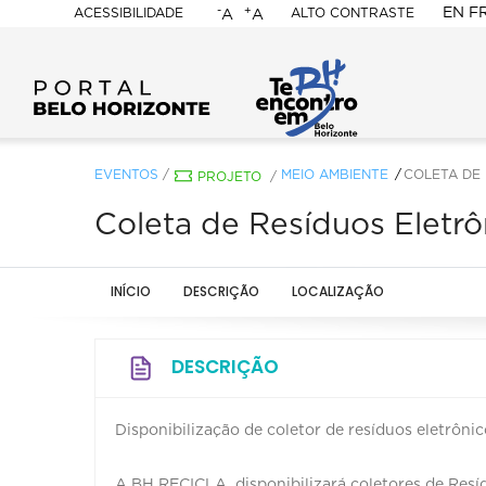
-
+
EN
F
ACESSIBILIDADE
ALTO CONTRASTE
A
A
PORTAL
BELO
HORIZONTE
EVENTOS
/
MEIO AMBIENTE
COLETA DE 
PROJETO
/
Coleta de Resíduos Eletrô
INÍCIO
DESCRIÇÃO
LOCALIZAÇÃO
DESCRIÇÃO
Disponibilização de coletor de resíduos eletrônic
A BH RECICLA disponibilizará coletores de Resíd