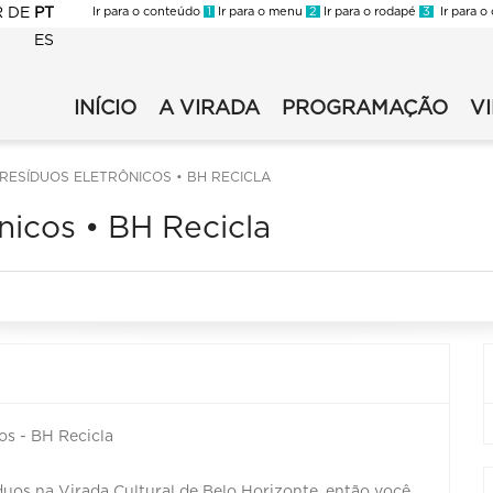
R
DE
PT
Ir para o conteúdo
1
Ir para o menu
2
Ir para o rodapé
3
Ir para o
ES
FMC
-
INÍCIO
A VIRADA
PROGRAMAÇÃO
V
FMC
Virada
-
2023
Virada
-
RESÍDUOS ELETRÔNICOS • BH RECICLA
2023
Secundaria
nicos • BH Recicla
-
Principal
os - BH Recicla
uos na Virada Cultural de Belo Horizonte, então você