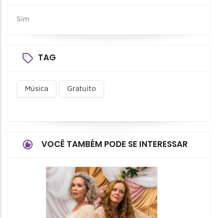
Sim
TAG
Música
Gratuito
VOCÊ TAMBÉM PODE SE INTERESSAR
Encon
Cultura
15/08/20