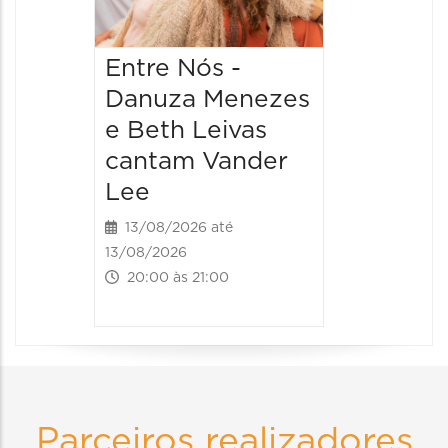
15/08/2026
14:00 às
Entre Nós -
Danuza Menezes
e Beth Leivas
cantam Vander
Lee
13/08/2026 até
13/08/2026
20:00 às 21:00
Parceiros realizadores