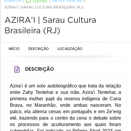
EVENTOS
/
ARTES CÊNICAS
TEATRO
/
AZIRA'I | SARAU CULTURA BRASILEIRA (RJ)
AZIRA'I | Sarau Cultura
Brasileira (RJ)
INÍCIO
DESCRIÇÃO
LOCALIZAÇÃO
DESCRIÇÃO
Azira'i é um solo autobiográfico que trata da relação 
entre Zahy Tentehar e sua mãe, Azira'i Tentehar, a 
primeira mulher pajé da reserva indígena de Cana 
Brava, no Maranhão, onde ambas nasceram. No 
palco, ela alterna cenas em português e em Ze’eng 
eté, trazendo para o centro da cena o debate sobre 
os processos de aculturamento aos quais foram 
submetidas. Foi indicado ao Prêmio Shell 2023 em 