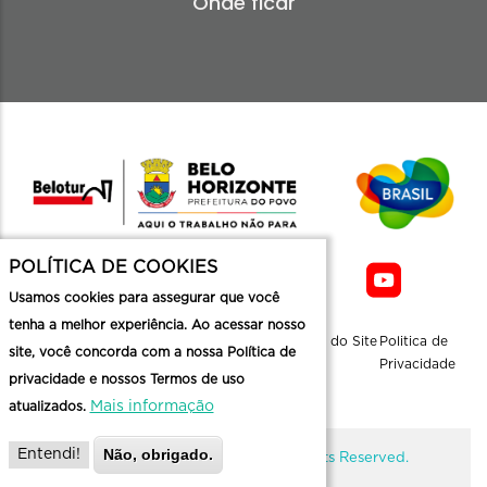
Onde ficar
POLÍTICA DE COOKIES
Usamos cookies para assegurar que você
tenha a melhor experiência. Ao acessar nosso
Sobre a
Contato
Informaçoes
Mapa do Site
Politica de
site, você concorda com a nossa Política de
Belotur
Üteis
Privacidade
privacidade e nossos Termos de uso
Mais informação
atualizados.
Não, obrigado.
Entendi!
@ Copyright Belotur 2026. All Rights Reserved.