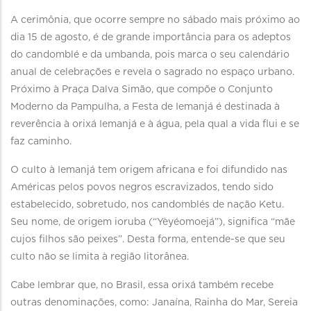
A cerimônia, que ocorre sempre no sábado mais próximo ao
dia 15 de agosto, é de grande importância para os adeptos
do candomblé e da umbanda, pois marca o seu calendário
anual de celebrações e revela o sagrado no espaço urbano.
Próximo à Praça Dalva Simão, que compõe o Conjunto
Moderno da Pampulha, a Festa de Iemanjá é destinada à
reverência à orixá Iemanjá e à água, pela qual a vida flui e se
faz caminho.
O culto à Iemanjá tem origem africana e foi difundido nas
Américas pelos povos negros escravizados, tendo sido
estabelecido, sobretudo, nos candomblés de nação Ketu.
Seu nome, de origem ioruba (“Yèyéomoejá”), significa “mãe
cujos filhos são peixes”. Desta forma, entende-se que seu
culto não se limita à região litorânea.
Cabe lembrar que, no Brasil, essa orixá também recebe
outras denominações, como: Janaína, Rainha do Mar, Sereia