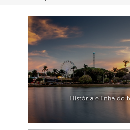
Trilha
Content
de
Builder
navegação
História e linha do