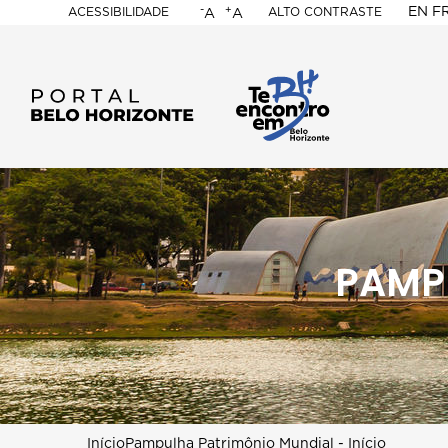
-
+
EN
F
ACESSIBILIDADE
ALTO CONTRASTE
A
A
PORTAL
BELO
HORIZONTE
PAMP
Início
Pampulha Patrimônio Mundial - Início