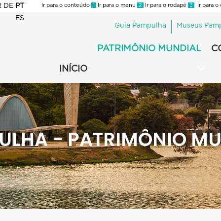
R
DE
PT
Ir para o conteúdo
1
Ir para o menu
2
Ir para o rodapé
3
Ir para o
ES
Guia Pampulha
Museus Pam
Pampulha
-
PATRIMÔNIO MUNDIAL
C
Pampulha
Menu
Secundário
INÍCIO
ULHA - PATRIMÔNIO MU