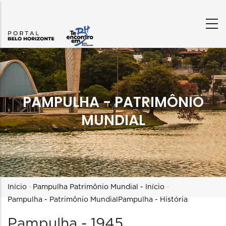
PAMPULHA - PATRIMÔNIO
MUNDIAL
Trilha
Início
-
Pampulha Patrimônio Mundial - Início
-
Pampulha - Patrimônio Mundial
Pampulha - História
de
Pampulha - 1945