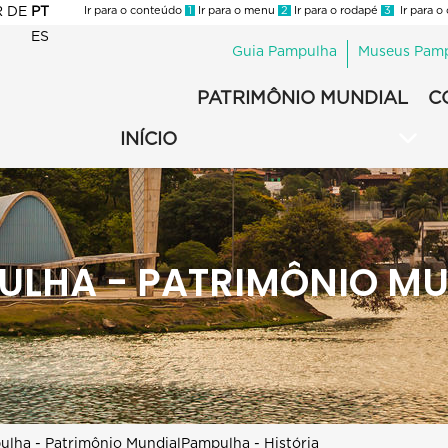
R
DE
PT
Ir para o conteúdo
1
Ir para o menu
2
Ir para o rodapé
3
Ir para o
ES
Guia Pampulha
Museus Pam
Pampulha
-
PATRIMÔNIO MUNDIAL
C
Pampulha
Menu
Secundário
INÍCIO
ULHA - PATRIMÔNIO MU
lha - Patrimônio Mundial
Pampulha - História