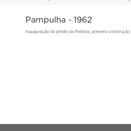
Trilha
de
Pampulha - 1962
navegação
Descritivo
Inauguração do prédio da Reitoria, primeira constru