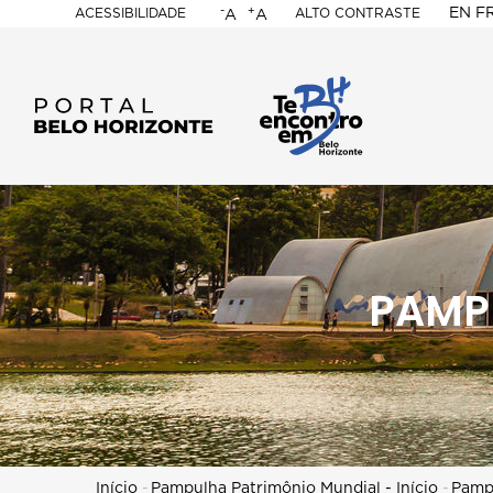
-
+
EN
F
ACESSIBILIDADE
ALTO CONTRASTE
A
A
PORTAL
BELO
HORIZONTE
PAMP
Início
-
Pampulha Patrimônio Mundial - Início
-
Pampu