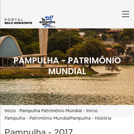
PAMPULHA - PATRIMÔNIO
MUNDIAL
Trilha
Início
-
Pampulha Patrimônio Mundial - Início
-
Pampulha - Patrimônio Mundial
Pampulha - História
de
Pampulha - 2017