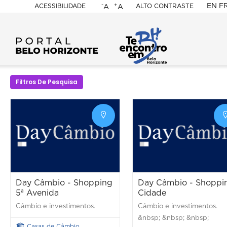
-
+
EN
F
ACESSIBILIDADE
ALTO CONTRASTE
A
A
PORTAL
BELO
HORIZONTE
Filtros De Pesquisa
Day Câmbio - Shopping
Day Câmbio - Shoppi
5ª Avenida
Cidade
Câmbio e investimentos.
Câmbio e investimentos.
&nbsp; &nbsp; &nbsp;
Casas de Câmbio