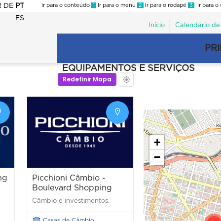
R
DE
PT
Ir para o conteúdo
1
Ir para o menu
2
Ir para o rodapé
3
Ir para o
ES
Início
Calendário de
Menu
second
PRI
Navegação
Trade
principal
EQUIPAMENTOS E SERVIÇOS
Trade
Redefinir Mapa
+
−
ng
Picchioni Câmbio -
Boulevard Shopping
Câmbio e investimentos.
Casas de Câmbio