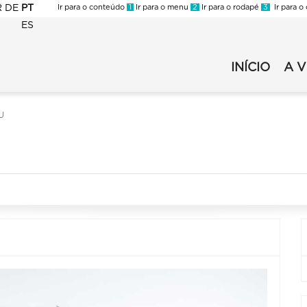
R
DE
PT
Ir para o conteúdo
1
Ir para o menu
2
Ir para o rodapé
3
Ir para o
ES
FMC
-
INÍCIO
A 
FMC
Virada
-
2022
Virada
-
U
2022
Secundário
-
Principal