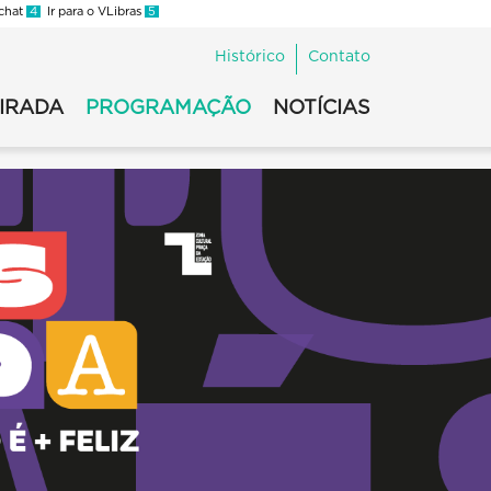
 chat
4
Ir para o VLibras
5
Histórico
Contato
VIRADA
PROGRAMAÇÃO
NOTÍCIAS