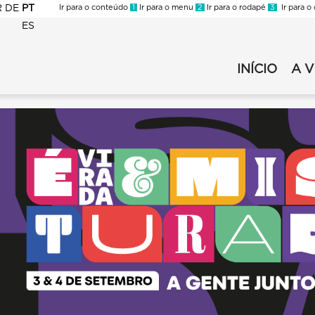
R
DE
PT
Ir para o conteúdo
1
Ir para o menu
2
Ir para o rodapé
3
Ir para o
ES
FMC
-
INÍCIO
A 
FMC
Virada
-
2022
Virada
-
2022
Secundário
-
Principal