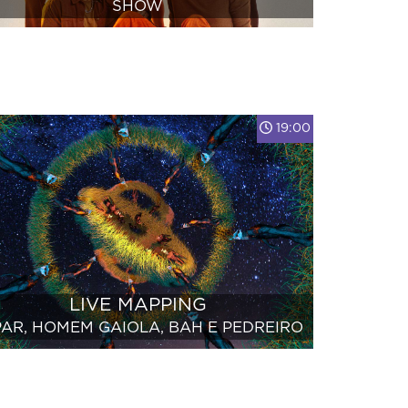
SHOW
F
I
19:00
LIVE MAPPING
PAR, HOMEM GAIOLA, BAH E PEDREIRO