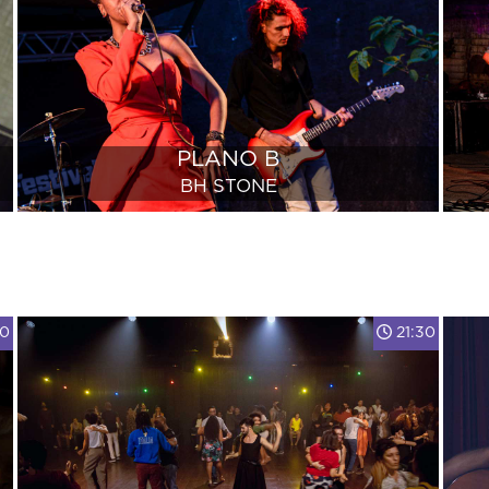
PLANO B
BH STONE
00
21:30