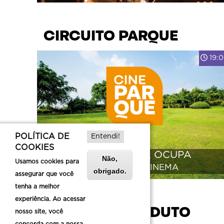
CIRCUITO
PARQUE
19:
POLÍTICA DE
Entendi!
COOKIES
CINE QUINTAL OCUPA
Não,
Usamos cookies para
MOSTRA DE CINEMA
obrigado.
assegurar que você
tenha a melhor
experiência. Ao acessar
ARCOS DO VIADUTO
nosso site, você