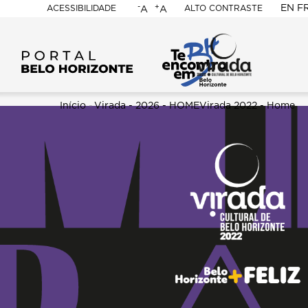
-
+
EN
F
ACESSIBILIDADE
ALTO CONTRASTE
A
A
PORTAL
BELO
HORIZONTE
Trilha
Início
-
Virada - 2026 - HOME
Virada 2022 - Home
Content
de
Builder
navegação