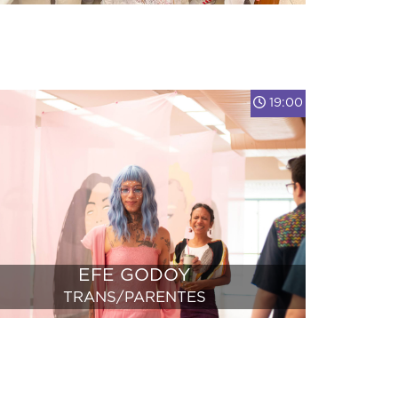
DEISE OL
19:00
EFE GODOY
TRANS/PARENTES
VER
I