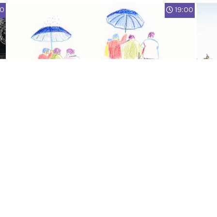
00
19:00
LEINER HOKI
QUEM VAI ME DAR UM BUQUÊ DE ROSAS
00
21:30