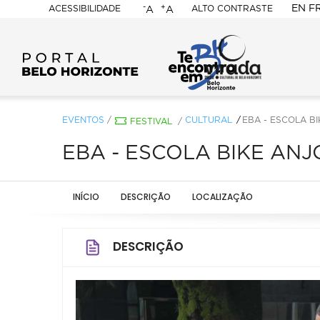
-
+
EN
F
ACESSIBILIDADE
ALTO CONTRASTE
A
A
PORTAL
BELO
HORIZONTE
EVENTOS
/
CULTURAL
EBA - ESCOLA B
FESTIVAL
/
EBA - ESCOLA BIKE ANJ
INÍCIO
DESCRIÇÃO
LOCALIZAÇÃO
DESCRIÇÃO