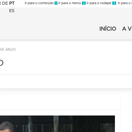
R
DE
PT
Ir para o conteúdo
1
Ir para o menu
2
Ir para o rodapé
3
Ir para o
ES
FMC
-
INÍCIO
A 
FMC
Virada
-
2022
Virada
-
IKE ANJO
2022
Secundário
-
O
Principal