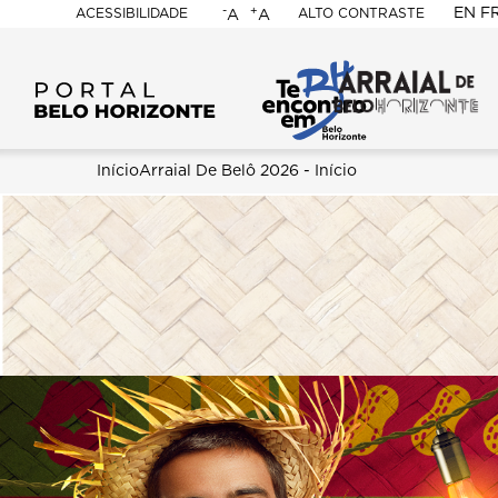
-
+
EN
F
ACESSIBILIDADE
ALTO CONTRASTE
A
A
PORTAL
BELO
HORIZONTE
Trilha
Início
Arraial De Belô 2026 - Início
Content
de
Builder
navegação