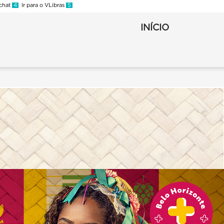
 chat
4
Ir para o VLibras
5
INÍCIO
Arraial
-
2022