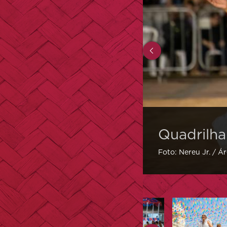
Quadrilh
Foto: Nereu Jr. / Á
Quadrilha
Me
Larga