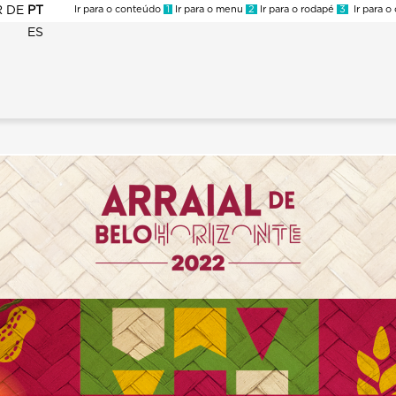
R
DE
PT
Ir para o conteúdo
1
Ir para o menu
2
Ir para o rodapé
3
Ir para o
ES