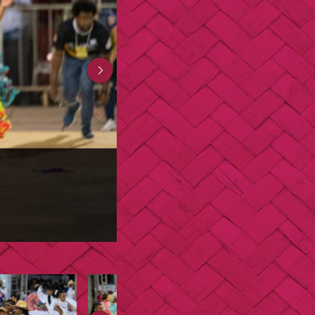
Quadrilha
Arrasta
Pé