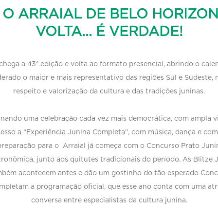
 O ARRAIAL DE BELO HORIZON
VOLTA... É VERDADE!
chega a 43ª edição e volta ao formato presencial, abrindo o cal
derado o maior e mais representativo das regiões Sul e Sudeste,
respeito e valorização da cultura e das tradições juninas.
rnando uma celebração cada vez mais democrática, com ampla visi
cesso a “Experiência Junina Completa'', com música, dança e comi
reparação para o Arraial já começa com o Concurso Prato Junin
ronômica, junto aos quitutes tradicionais do período. As Blitze
ambém acontecem antes e dão um gostinho do tão esperado Concu
pletam a programação oficial, que esse ano conta com uma atra
conversa entre especialistas da cultura junina.