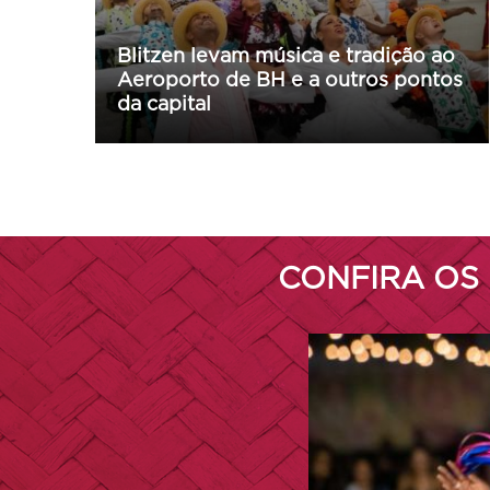
 ao
Emissora oficial do Arraial de Belô
ntos
2026 é definida em processo
seletivo da Belotur
CONFIRA OS