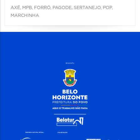
AXÉ, MPB, FORRÓ, PAGODE, SERTANEJO, POP,
MARCHINHA