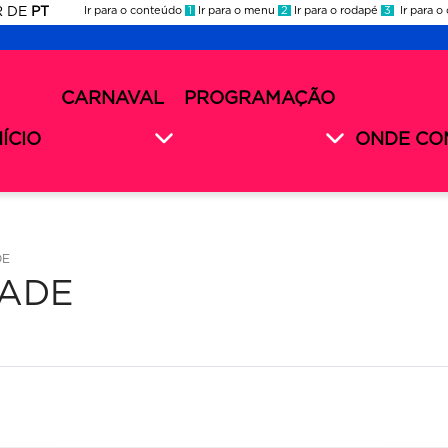
R
DE
PT
Ir para o conteúdo
1
Ir para o menu
2
Ir para o rodapé
3
Ir para o
ES
rnaval
CARNAVAL
PROGRAMAÇÃO
rnaval
nu
26
cundário
NÍCIO
ONDE CO
26
DE
DADE