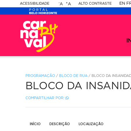
-
+
EN
F
ACESSIBILIDADE
ALTO CONTRASTE
A
A
PORTAL
Ca
-
BELO
Ca
me
20
se
I
HORIZONTE
-
20
PROGRAMAÇÃO
/
BLOCO DE RUA
/ BLOCO DA INSANIDA
BLOCO DA INSANI
COMPARTILHAR POR:
INÍCIO
DESCRIÇÃO
LOCALIZAÇÃO