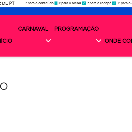
R
DE
PT
Ir para o conteúdo
1
Ir para o menu
2
Ir para o rodapé
3
Ir para o
ES
rnaval
CARNAVAL
PROGRAMAÇÃO
rnaval
nu
26
cundário
NÍCIO
ONDE CO
26
CO