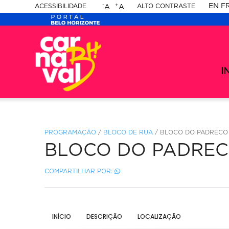
-
+
EN
F
ACESSIBILIDADE
ALTO CONTRASTE
A
A
PORTAL
Ca
-
BELO
Ca
me
20
se
I
HORIZONTE
-
20
PROGRAMAÇÃO
/
BLOCO DE RUA
/ BLOCO DO PADRECO
BLOCO DO PADRE
COMPARTILHAR POR:
INÍCIO
DESCRIÇÃO
LOCALIZAÇÃO