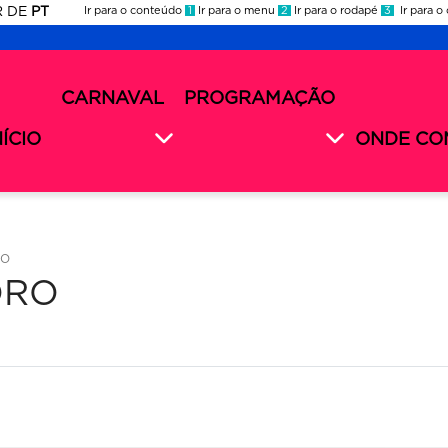
R
DE
PT
Ir para o conteúdo
1
Ir para o menu
2
Ir para o rodapé
3
Ir para o
ES
rnaval
CARNAVAL
PROGRAMAÇÃO
rnaval
nu
26
cundário
NÍCIO
ONDE CO
26
RO
ORO