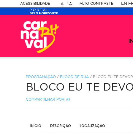
-
+
EN
F
ACESSIBILIDADE
ALTO CONTRASTE
A
A
PORTAL
Ca
-
BELO
Ca
me
20
se
I
HORIZONTE
-
20
PROGRAMAÇÃO
/
BLOCO DE RUA
/ BLOCO EU TE DEVO
BLOCO EU TE DEV
COMPARTILHAR POR:
INÍCIO
DESCRIÇÃO
LOCALIZAÇÃO