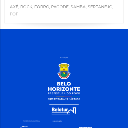
AXÉ, ROCK, FORRÓ, PAGODE, SAMBA, SERTANEJO,
POP