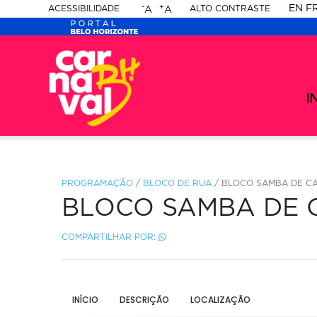
-
+
EN
F
ACESSIBILIDADE
ALTO CONTRASTE
A
A
PORTAL
Ca
-
BELO
Ca
me
20
se
I
HORIZONTE
-
20
PROGRAMAÇÃO
/
BLOCO DE RUA
/ BLOCO SAMBA DE CA
BLOCO SAMBA DE 
COMPARTILHAR POR:
INÍCIO
DESCRIÇÃO
LOCALIZAÇÃO