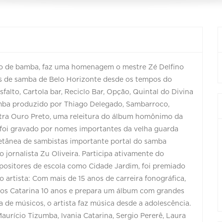
ho de bamba, faz uma homenagem o mestre Zé Delfino
as de samba de Belo Horizonte desde os tempos do
alto, Cartola bar, Reciclo Bar, Opção, Quintal do Divina
amba produzido por Thiago Delegado, Sambarroco,
ra Ouro Preto, uma releitura do álbum homônimo da
foi gravado por nomes importantes da velha guarda
letânea de sambistas importante portal do samba
ornalista Zu Oliveira. Participa ativamente do
positores de escola como Cidade Jardim, foi premiado
artista: Com mais de 15 anos de carreira fonográfica,
rcos Catarina 10 anos e prepara um álbum com grandes
a de músicos, o artista faz música desde a adolescência.
aurício Tizumba, Ivania Catarina, Sergio Pererê, Laura