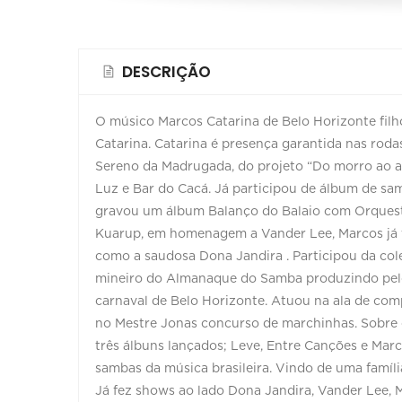
DESCRIÇÃO
O músico Marcos Catarina de Belo Horizonte fil
Catarina. Catarina é presença garantida nas rod
Sereno da Madrugada, do projeto “Do morro ao asf
Luz e Bar do Cacá. Já participou de álbum de s
gravou um álbum Balanço do Balaio com Orquest
Kuarup, em homenagem a Vander Lee, Marcos já 
como a saudosa Dona Jandira . Participou da co
mineiro do Almanaque do Samba produzindo pelo j
carnaval de Belo Horizonte. Atuou na ala de com
no Mestre Jonas concurso de marchinhas. Sobre o 
três álbuns lançados; Leve, Entre Canções e Ma
sambas da música brasileira. Vindo de uma famíli
Já fez shows ao lado Dona Jandira, Vander Lee, M