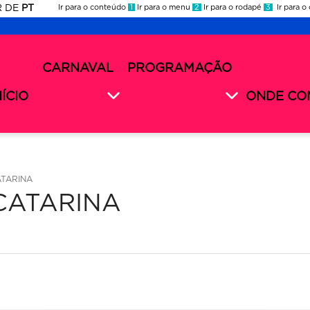
R
DE
PT
Ir para o conteúdo
1
Ir para o menu
2
Ir para o rodapé
3
Ir para o
ES
rnaval
CARNAVAL
PROGRAMAÇÃO
rnaval
nu
26
cundário
NÍCIO
ONDE CO
26
TARINA
CATARINA