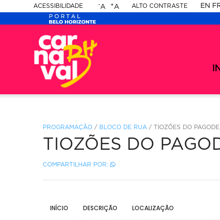
-
+
EN
F
ACESSIBILIDADE
ALTO CONTRASTE
A
A
PORTAL
Ca
-
BELO
Ca
me
20
se
I
HORIZONTE
-
20
PROGRAMAÇÃO
/
BLOCO DE RUA
/ TIOZÕES DO PAGODE
TIOZÕES DO PAGO
COMPARTILHAR POR:
INÍCIO
DESCRIÇÃO
LOCALIZAÇÃO