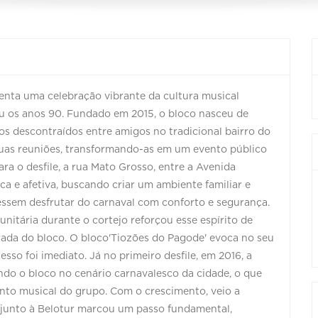
enta uma celebração vibrante da cultura musical
ou os anos 90. Fundado em 2015, o bloco nasceu de
os descontraídos entre amigos no tradicional bairro do
suas reuniões, transformando-as em um evento público
ra o desfile, a rua Mato Grosso, entre a Avenida
ca e afetiva, buscando criar um ambiente familiar e
dessem desfrutar do carnaval com conforto e segurança.
itária durante o cortejo reforçou esse espírito de
rada do bloco. O bloco'Tiozões do Pagode' evoca no seu
sso foi imediato. Já no primeiro desfile, em 2016, a
ndo o bloco no cenário carnavalesco da cidade, o que
nto musical do grupo. Com o crescimento, veio a
o junto à Belotur marcou um passo fundamental,