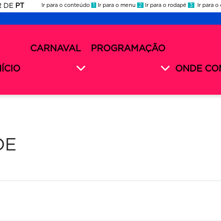
R
DE
PT
Ir para o conteúdo
1
Ir para o menu
2
Ir para o rodapé
3
Ir para o
ES
rnaval
CARNAVAL
PROGRAMAÇÃO
rnaval
nu
26
cundário
NÍCIO
ONDE CO
26
DE