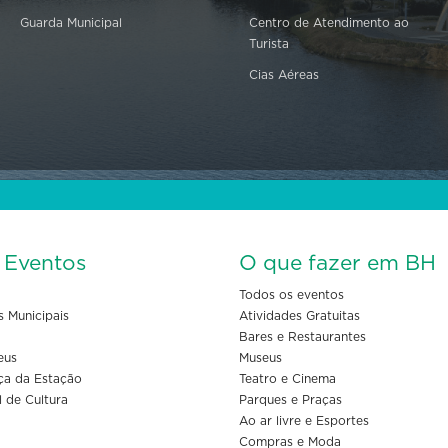
Guarda Municipal
Centro de Atendimento ao
Turista
Cias Aéreas
s Eventos
O que fazer em BH
Todos os eventos
s Municipais
Atividades Gratuitas
Bares e Restaurantes
eus
Museus
ça da Estação
Teatro e Cinema
l de Cultura
Parques e Praças
Ao ar livre e Esportes
Compras e Moda