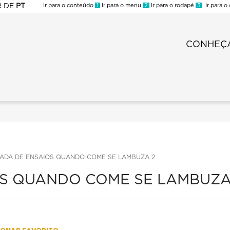
R
DE
PT
Ir para o conteúdo
1
Ir para o menu
2
Ir para o rodapé
3
Ir para o
ES
CONHEÇA
Carnaval
ADA DE ENSAIOS QUANDO COME SE LAMBUZA 2
S QUANDO COME SE LAMBUZA