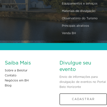
Equipamentos e serviços
Materiais de divulgação
Observatório do Turismo
Principais atrativos
Venda BH
Saiba Mais
Divulgue seu
evento
Sobre a Belotur
Contato
Envio de informações para
Negócios em BH
divulgação de eventos no Portal
Blog
Belo Horizonte
CADASTRAR