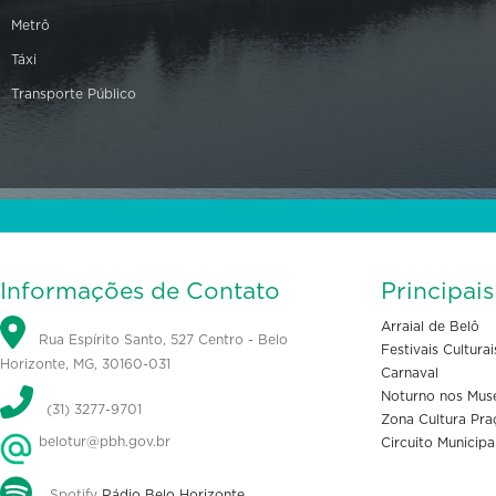
Metrô
Táxi
Transporte Público
Informações de Contato
Principai
Arraial de Belô
Rua Espírito Santo, 527 Centro - Belo
Festivais Culturai
Horizonte, MG, 30160-031
Carnaval
Noturno nos Mus
(31) 3277-9701
Zona Cultura Pra
belotur@pbh.gov.br
Circuito Municipa
Spotify
Rádio Belo Horizonte