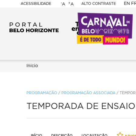
-
+
EN
F
ACESSIBILIDADE
ALTO CONTRASTE
A
A
PORTAL
BELO
HORIZONTE
Trilha
Início
de
navegação
PROGRAMAÇÃO
/
PROGRAMAÇÃO ASSOCIADA
/
TEMPOR
TEMPORADA DE ENSAIO
INÍCIO
DESCRIÇÃO
LOCALIZAÇÃO