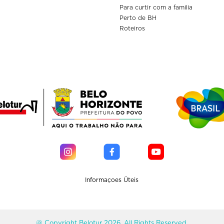
Para curtir com a familia
Perto de BH
Roteiros
Informaçoes Üteis
@ Copyright Belotur 2026. All Rights Reserved.