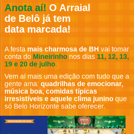
Anota aí!
O Arraial
de Belô já tem
data marcada!
A festa
mais charmosa de BH
vai tomar
conta do
Mineirinho
nos dias
11, 12, 13,
19 e 20 de julho
.
Vem aí mais uma edição com tudo que a
gente ama:
quadrilhas de emocionar,
música boa, comidas típicas
irresistíveis e aquele clima junino
que
só Belo Horizonte sabe oferecer.