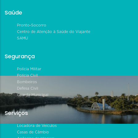
Saúde
Pronto-Socorro
Centro de Atenção à Saúde do Viajante
SAMU
Segurança
Polícia Militar
Polícia Civil
Bombeiros
Defesa Civil
Guarda Municipal
Serviços
Locadora de Veículos
Casas de Câmbio