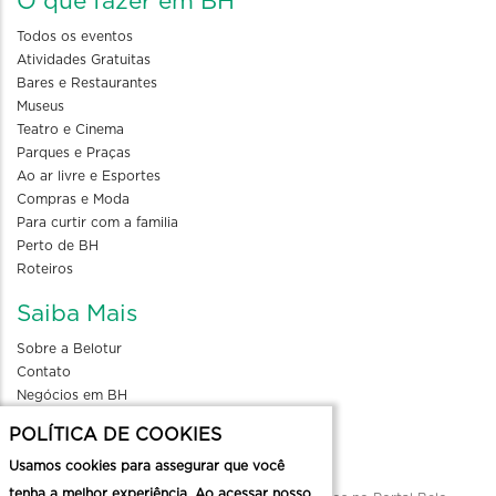
O que fazer em BH
Todos os eventos
Atividades Gratuitas
Bares e Restaurantes
Museus
Teatro e Cinema
Parques e Praças
Ao ar livre e Esportes
Compras e Moda
Para curtir com a familia
Perto de BH
Roteiros
Saiba Mais
Sobre a Belotur
Contato
Negócios em BH
Blog
POLÍTICA DE COOKIES
Divulgue seu evento
Usamos cookies para assegurar que você
tenha a melhor experiência. Ao acessar nosso