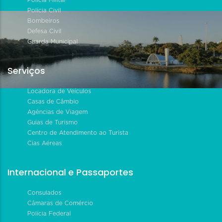
Polícia Civil
Bombeiros
Defesa Civil
Guarda Municipal
Serviços
Locadora de Veículos
Casas de Câmbio
Agências de Viagem
Guias de Turismo
Centro de Atendimento ao Turista
Cias Aéreas
Internacional e Passaportes
Consulados
Câmaras de Comércio
Polícia Federal