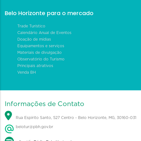
Belo Horizonte para o mercado
Trade Turístico
Calendário Anual de Eventos
Doação de mídias
Equipamentos e serviços
Materiais de divulgação
Observatório do Turismo
Principais atrativos
Venda BH
Informações de Contato
Rua Espírito Santo, 527 Centro - Belo Horizonte, MG, 30160-031
belotur@pbh.gov.br