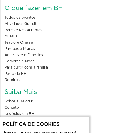
O que fazer em BH
Todos os eventos
Atividades Gratuitas
Bares e Restaurantes
Museus
Teatro e Cinema
Parques e Praças
Ao ar livre e Esportes
Compras e Moda
Para curtir com a familia
Perto de BH
Roteiros
Saiba Mais
Sobre a Belotur
Contato
Negócios em BH
Blog
POLÍTICA DE COOKIES
Divulgue seu evento
Usamos cookies para assegurar que você