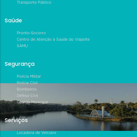
Transporte Público
Saúde
Pronto-Socorro
Centro de Atenção à Saúde do Viajante
SAMU
Segurança
Polícia Militar
Polícia Civil
Bombeiros
Defesa Civil
Guarda Municipal
Serviços
Locadora de Veículos