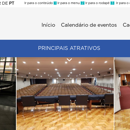
R
DE
PT
Ir para o conteúdo
1
Ir para o menu
2
Ir para o rodapé
3
Ir para o
ES
Início
Calendário de eventos
Ca
Menu
second
Trade
PRINCIPAIS ATRATIVOS