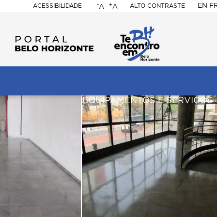
-
+
EN
F
ACESSIBILIDADE
ALTO CONTRASTE
A
A
PORTAL
BELO
HORIZONTE
ação
pal
EQUIPAMENTOS E SERVIÇOS