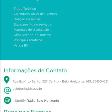
Trade Turístico
Calendário Anual de Eventos
Doação de mídias
Equipamentos e serviços
Materiais de divulgação
Observatório do Turismo
Principais atrativos
Venda BH
Informações de Contato
Rua Espírito Santo, 527 Centro - Belo Horizonte, MG, 30160-031
belotur@pbh.gov.br
Spotify
Rádio Belo Horizonte