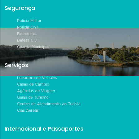
Segurança
Polícia Militar
Polícia Civil
Bombeiros
Defesa Civil
Guarda Municipal
Serviços
Locadora de Veículos
Casas de Câmbio
Agências de Viagem
Guias de Turismo
Centro de Atendimento ao Turista
Cias Aéreas
Internacional e Passaportes